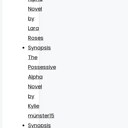
Novel
by
Lara
Roses
Synopsis
The
Possessive
Alpha
Novel
by
Kylie
münster15
Synopsis