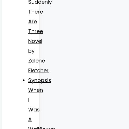
Suddenly
There
Are
Three
Novel
by
Zelene
Fletcher
Synopsis
When
I
Was
A