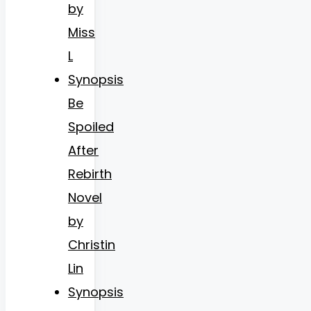
by
Miss
L
Synopsis
Be
Spoiled
After
Rebirth
Novel
by
Christin
Lin
Synopsis