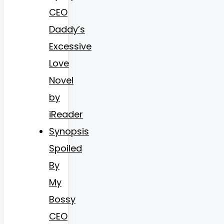
CEO
Daddy’s
Excessive
Love
Novel
by
iReader
Synopsis
Spoiled
By
My
Bossy
CEO