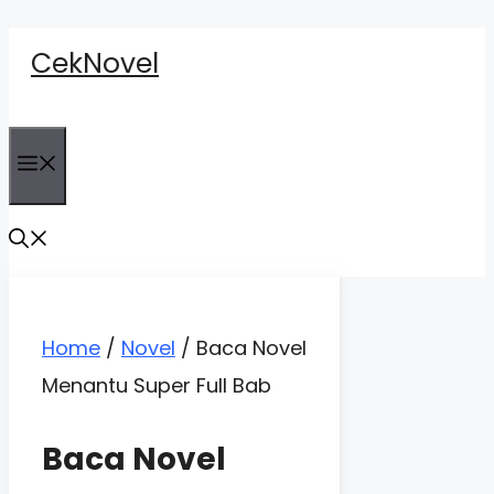
Skip
CekNovel
to
content
Menu
Home
/
Novel
/
Baca Novel
Menantu Super Full Bab
Baca Novel