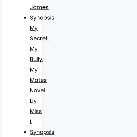
James
Synopsis
My
Secret,
My
Bully,
My
Mates
Novel
by
Miss
L
Synopsis