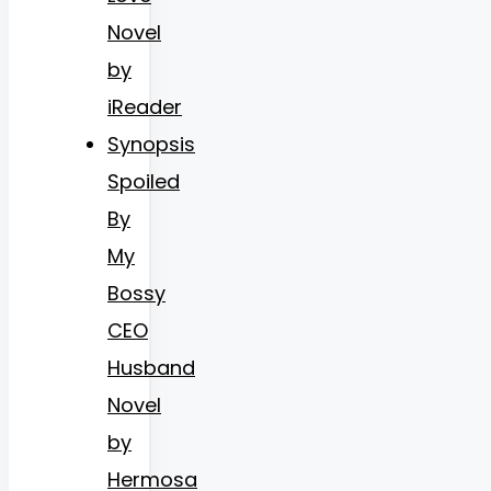
Novel
by
iReader
Synopsis
Spoiled
By
My
Bossy
CEO
Husband
Novel
by
Hermosa