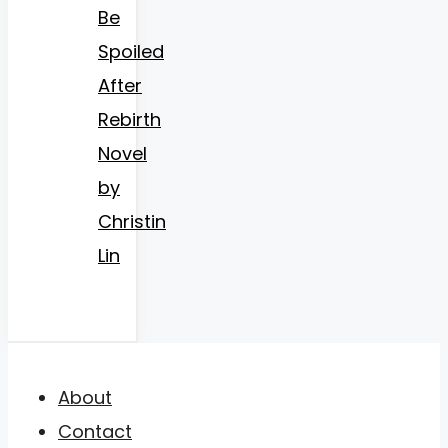
Be
Spoiled
After
Rebirth
Novel
by
Christin
Lin
About
Contact