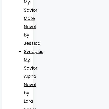
My
Savior
Mate
Novel
by
Jessica
Synopsis
My
Savior
Alpha
Novel
by
Lara