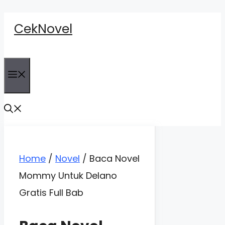
Skip
CekNovel
to
content
Menu
Home
/
Novel
/
Baca Novel
Mommy Untuk Delano
Gratis Full Bab