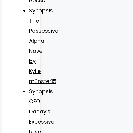
Roses
Synopsis
The
Possessive
Alpha
Novel
by
Kylie
münster15
Synopsis
CEO
Daddy’s
Excessive
Love