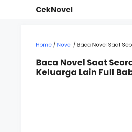
Skip
CekNovel
to
content
Home
/
Novel
/
Baca Novel Saat Seor
Baca Novel Saat Seor
Keluarga Lain Full Ba