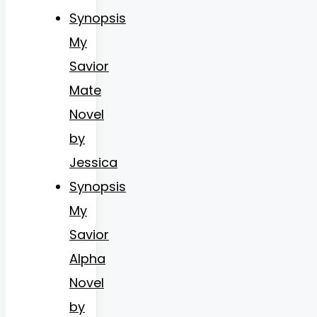
Synopsis
My
Savior
Mate
Novel
by
Jessica
Synopsis
My
Savior
Alpha
Novel
by