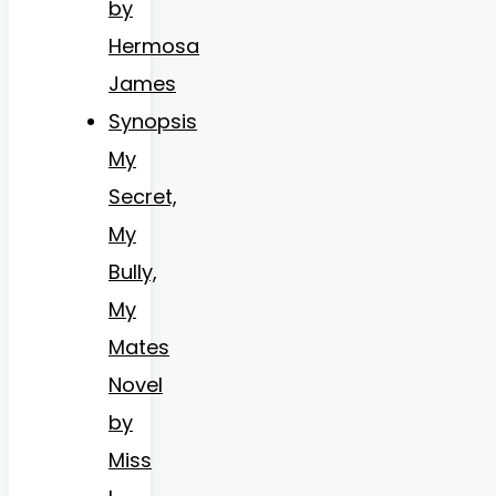
by
Hermosa
James
Synopsis
My
Secret,
My
Bully,
My
Mates
Novel
by
Miss