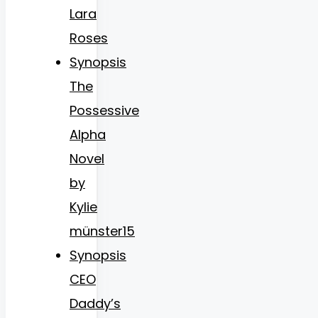
Lara
Roses
Synopsis
The
Possessive
Alpha
Novel
by
Kylie
münster15
Synopsis
CEO
Daddy’s