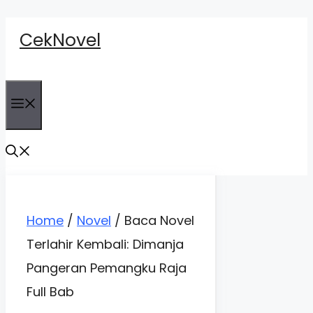
Skip
CekNovel
to
content
Menu
Home
/
Novel
/
Baca Novel
Terlahir Kembali: Dimanja
Pangeran Pemangku Raja
Full Bab