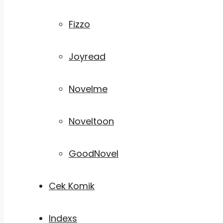
Fizzo
Joyread
Novelme
Noveltoon
GoodNovel
Cek Komik
Indexs