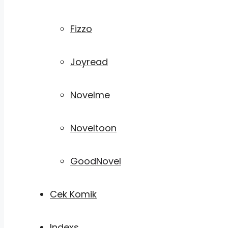
Fizzo
Joyread
Novelme
Noveltoon
GoodNovel
Cek Komik
Indexs