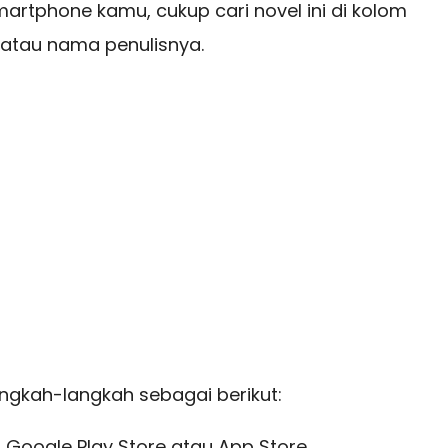
 smartphone kamu, cukup cari novel ini di kolom
 atau nama penulisnya.
angkah-langkah sebagai berikut:
i Google Play Store atau App Store.