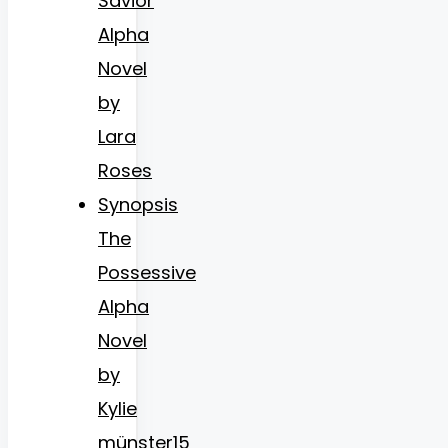
Savior
Alpha
Novel
by
Lara
Roses
Synopsis
The
Possessive
Alpha
Novel
by
Kylie
münster15