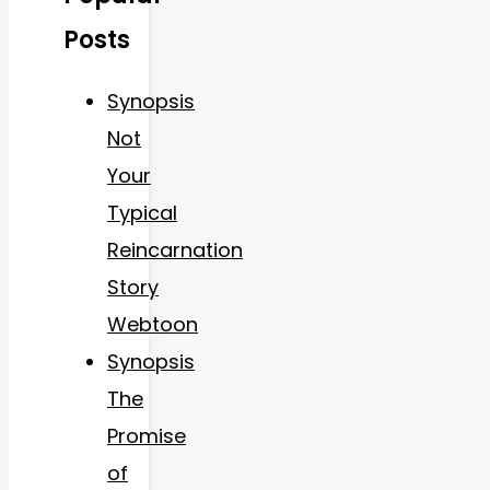
Posts
Synopsis
Not
Your
Typical
Reincarnation
Story
Webtoon
Synopsis
The
Promise
of