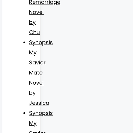
Remarriage
Novel
by
Chu
Synopsis
My
Savior
Mate
Novel
by
Jessica
Synopsis
My