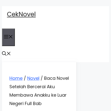
Skip
CekNovel
to
content
Menu
Home
/
Novel
/
Baca Novel
Setelah Bercerai Aku
Membawa Anakku ke Luar
Negeri Full Bab