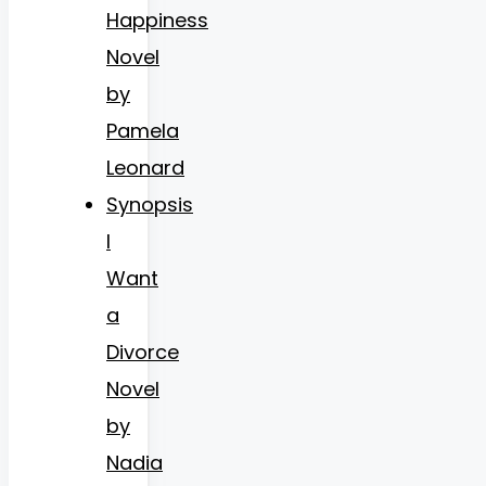
Happiness
Novel
by
Pamela
Leonard
Synopsis
I
Want
a
Divorce
Novel
by
Nadia